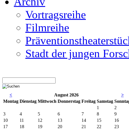
Archiv
Vortragsreihe
Filmreihe
Präventionstheaterstüc
Stadt der jungen Forsc
<
August 2026
>
Mo
ntag
Di
enstag
Mi
ttwoch
Do
nnerstag
Fr
eitag
Sa
mstag
So
nnta
1
2
3
4
5
6
7
8
9
10
11
12
13
14
15
16
17
18
19
20
21
22
23