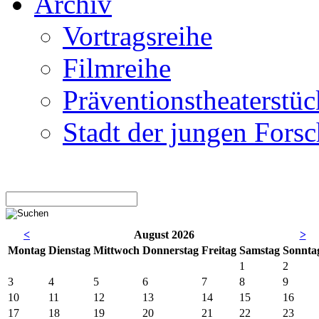
Archiv
Vortragsreihe
Filmreihe
Präventionstheaterstüc
Stadt der jungen Forsc
<
August 2026
>
Mo
ntag
Di
enstag
Mi
ttwoch
Do
nnerstag
Fr
eitag
Sa
mstag
So
nnta
1
2
3
4
5
6
7
8
9
10
11
12
13
14
15
16
17
18
19
20
21
22
23